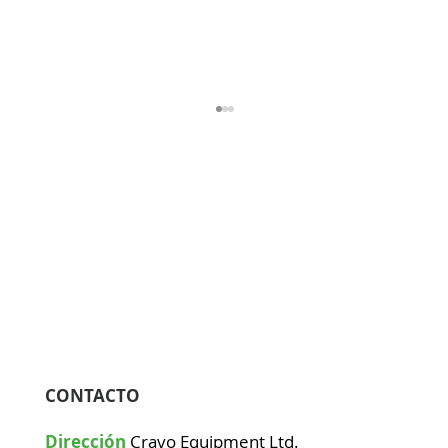
¿Desafiado por insectos, lluvia, calor
extremo y viento?
CONTACTO
Dirección
Cravo Equipment Ltd.