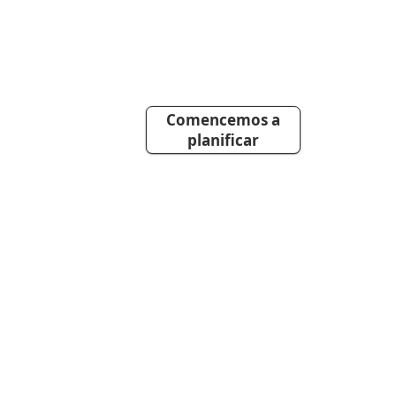
Comencemos a
planificar
La mejor defensa contra
amenazas climáticas