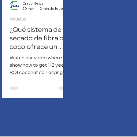
Cravo News
20 mar
2 min de lectura
Noticias
¿Qué sistema de
secado de fibra de
coco ofrece un
mejor retorno de la
Watch our video where we
inversión?
show how to get 1-2 years
ROI coconut coir drying
with Cravo Retractable
Roof Houses versus Fixed
Poly Tunnels.