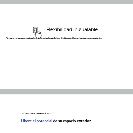
Flexibilidad inigualable
Abra o cierre el techo para adaptarse instantáneamente a las condiciones climáticas cambiantes o las necesidades de actividad.
SISTEMAS DE CULTIVO RETRÁCTILES
Libere el potencial
de su espacio exterior