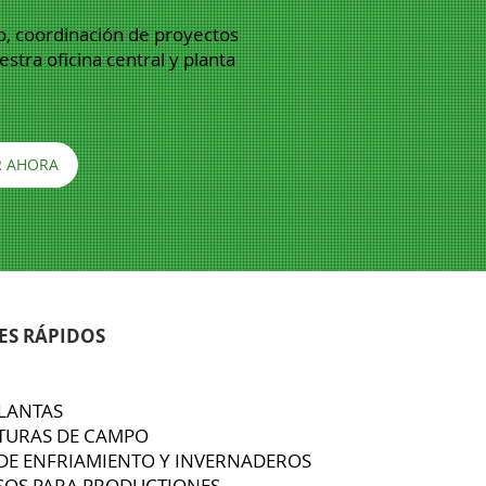
o, coordinación de proyectos
estra oficina central y planta
R AHORA
ES RÁPIDOS
R
LANTAS
TURAS DE CAMPO
DE ENFRIAMIENTO Y INVERNADEROS
SOS PARA PRODUCTIONES