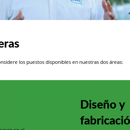
eras
onsidere los puestos disponibles en nuestras dos áreas:
Diseño y
fabricaci
basan en el