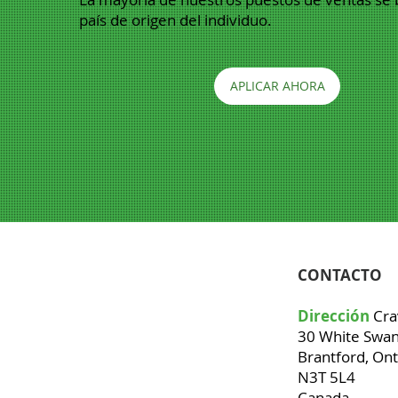
país de origen del individuo.
APLICAR AHORA
CONTACTO
Dirección
Cra
30 White Swa
Brantford, Ont
N3T 5L4
Canada