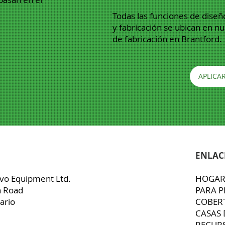
Todas las funciones de diseñ
y fabricación se ubican en nu
de fabricación en Brantford.
APLICA
ENLAC
vo Equipment Ltd.
HOGA
n Road
PARA P
ario
COBER
CASAS 
RECUR