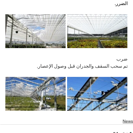
الضرر.
ضرب 
تم سحب السقف والجدران قبل وصول الإعصار.
New