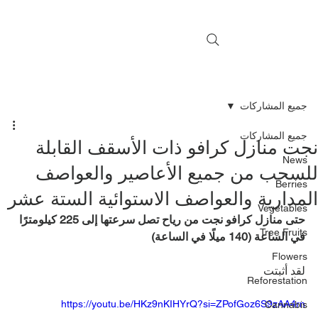
جميع المشاركات
جميع المشاركات
جت منازل كرافو ذات الأسقف القابلة
News
لسحب من جميع الأعاصير والعواصف
Berries
لمدارية والعواصف الاستوائية الستة عشر
Vegetables
حتى منازل كرافو نجت من رياح تصل سرعتها إلى 225 كيلومترًا 
Tree Fruits
في الساعة (140 ميلًا في الساعة)
Flowers
لقد أثبتت 
Reforestation
https://youtu.be/HKz9nKIHYrQ?si=ZPofGoz6S9zAA4rn
Cannabis