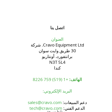
أي نظام لتجفيف ألياف جوز الهند يحقق عائدًا
أفضل على الاستثمار؟
اتصل بنا
العنوان
Cravo Equipment Ltd. شركة
30 طريق وايت سوان
برانتفورد، أونتاريو
N3T 5L4
كندا
الهاتف:
+1 (519) 759 8226
البريد الإلكتروني:
دعم المبيعات:
sales@cravo.com
الدعم الفني:
tech@cravo.com
روابط سريعة