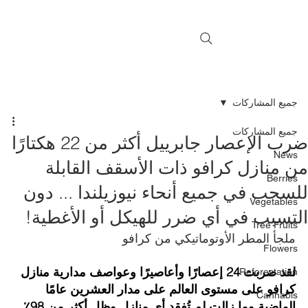
جميع المشاركات
جميع المشاركات
ضرب الإعصار جابرييل أكثر من 22 هكتارًا
News
ن منازل كرافو ذات الأسقف القابلة
Berries
لسحب في جميع أنحاء نيوزيلندا ... دون
Vegetables
لتسبب في أي ضرر للهيكل أو الأغطية!
Tree Fruits
ملجأ المطر الأوتوماتيكي من كرافو
Flowers
لقد ضربت 24 إعصارًا وأعاصيرًا وعواصف مدارية منازل 
Reforestation
كرافو على مستوى العالم على مدار العشرين عامًا 
Cannabis
الماضية وما زالت لم تُفقد أي منازل وظل أكثر من 98٪ 