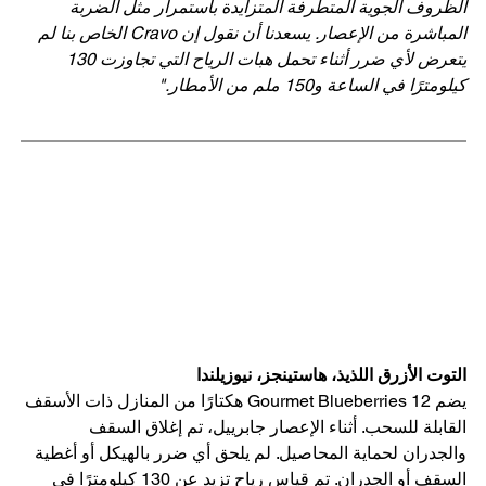
الظروف الجوية المتطرفة المتزايدة باستمرار مثل الضربة 
المباشرة من الإعصار. يسعدنا أن نقول إن Cravo الخاص بنا لم 
يتعرض لأي ضرر أثناء تحمل هبات الرياح التي تجاوزت 130 
كيلومترًا في الساعة و150 ملم من الأمطار."
التوت الأزرق اللذيذ، هاستينجز، نيوزيلندا
يضم Gourmet Blueberries 12 هكتارًا من المنازل ذات الأسقف 
القابلة للسحب. أثناء الإعصار جابرييل، تم إغلاق السقف 
والجدران لحماية المحاصيل. لم يلحق أي ضرر بالهيكل أو أغطية 
السقف أو الجدران. تم قياس رياح تزيد عن 130 كيلومترًا في 