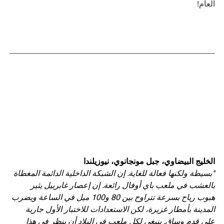
العام!
الخليج البيضاوي، جبل مونجانوي، نيوزيلندا
"بسيطة ولكنها فعالة للغاية. إن الشبكة الداخلية الدائمة المغطاة 
بالعشب في ملعب باي أوفال رائعة. إن إعصار غابرييل يثير 
هبوب رياح بسرعة تتراوح بين 80 و100 ميل في الساعة ويضرب 
المدينة بأمطار غزيرة، لكن الاستعدادات للاختبار الأول جارية 
على قدم وساق. ينبغي لكل ملعب في البلاد أن ينظر في هذا 