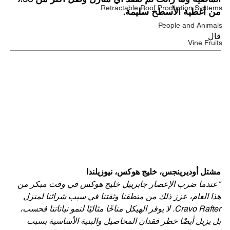
Retractable Roof Production Systems
من أغطية الأسطح سليمة.
People and Animals
قال
Vine Fruits
مشتل أوديرينجس، خليج هوكس، نيوزيلندا
"عندما ضرب الإعصار جابرييل خليج هوكس في وقت مبكر من 
هذا العام، عزز ذلك من منطقنا وثقتنا في سبب شرائنا لمنزل 
Cravo Rafter. لا يوفر الهيكل مناخًا مثاليًا لنمو نباتاتنا فحسب، 
بل يزيل أيضًا خطر فقدان المحاصيل والبنية الأساسية بسبب 