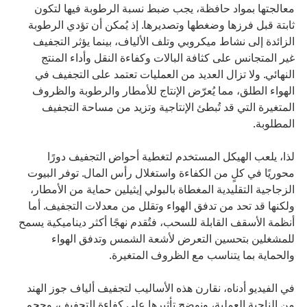
معالجتها بمواد حافظة، يجب ضبط نسبة الرطوبة فيها لتكون 
ثابتة قبل فرزها وضغطها وتصديرها. إذ يُمكن أن تؤدي الرطوبة 
الزائدة إلى نشاط ميكروبي وتلف الألياف، بينما يؤثر التجفيف 
غير المتجانس على كثافة البالات وكفاءة النقل وأداء المنتج 
النهائي. ولا تزال العديد من العمليات تعتمد على التجفيف في 
الهواء الطلق، مما يُعرّض الإنتاج للأمطار والرطوبة والظروف 
المتغيرة التي قد تُبطئ الإنتاجية وتزيد من مساحة التجفيف 
المطلوبة.
لذا، يلعب الهيكل المستخدم لتغطية أحواض التجفيف دورًا 
محوريًا في كلٍ من الكفاءة واستغلال رأس المال. توفر البيوت 
الزجاجية التقليدية المغطاة بالبولي إيثيلين حماية من الأمطار، 
ولكنها قد تحد من تدفق الهواء وتقلل من معدلات التجفيف. أما 
أنظمة الأسقف القابلة للسحب، فتُقدم نهجًا أكثر ديناميكية يسمح 
للمشغلين بتحسين التعرض لأشعة الشمس وتدفق الهواء 
والحماية بما يتناسب مع الظروف المتغيرة.
في الفيديو أدناه، نقارن هذه الأساليب لتجفيف ألياف جوز الهند 
من الناحية العملية، ونوضح تأثيرها على كفاءة التجفيف، وحجم 