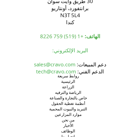
30 طريق وايت سوان
برانتفورد، أونتاريو
N3T 5L4
كندا
الهاتف:
+1 (519) 759 8226
البريد الإلكتروني:
دعم المبيعات:
sales@cravo.com
الدعم الفني:
tech@cravo.com
روابط سريعة
الرئيسية
الزراعة
الرياضة والترفيه
خاص بالتجارة والصناعة
أنظمة تغطية الحقول
التبريد والبيوت المحمية
موارد المزارعين
من نحن
الأخبار
الوظائف
اتصل بنا