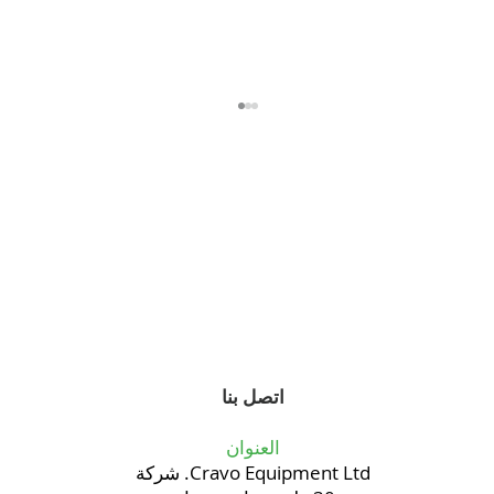
نجت منازل كرافو ذات الأسقف القابلة للسحب
من جميع الأعاصير والعواصف المدارية
اتصل بنا
والعواصف الاستوائية الستة عشر
العنوان
Cravo Equipment Ltd. شركة